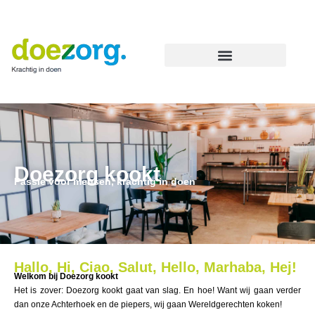
Ga
naar
de
inhoud
Doezorg doet dagbesteding
Doezorg kookt
Passie voor mensen, krachtig in doen
Hallo, Hi, Ciao, Salut, Hello, Marhaba, Hej!
Welkom bij Doezorg kookt
Het is zover: Doezorg kookt gaat van slag. En hoe! Want wij gaan verder
dan onze Achterhoek en de piepers, wij gaan Wereldgerechten koken!