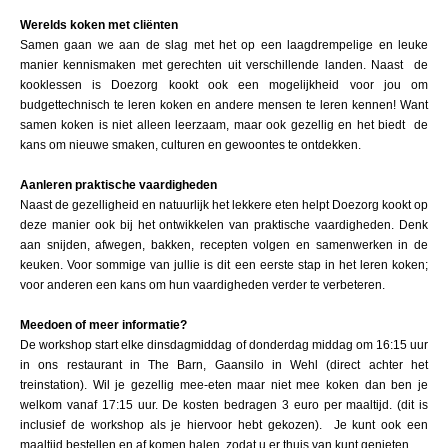
Werelds koken met cliënten
Samen gaan we aan de slag met het op een laagdrempelige en leuke
manier kennismaken met gerechten uit verschillende landen. Naast de
kooklessen is Doezorg kookt ook een mogelijkheid voor jou om
budgettechnisch te leren koken en andere mensen te leren kennen! Want
samen koken is niet alleen leerzaam, maar ook gezellig en het biedt de
kans om nieuwe smaken, culturen en gewoontes te ontdekken.
Aanleren praktische vaardigheden
Naast de gezelligheid en natuurlijk het lekkere eten helpt Doezorg kookt op
deze manier ook bij het ontwikkelen van praktische vaardigheden. Denk
aan snijden, afwegen, bakken, recepten volgen en samenwerken in de
keuken. Voor sommige van jullie is dit een eerste stap in het leren koken;
voor anderen een kans om hun vaardigheden verder te verbeteren.
Meedoen of meer informatie?
De workshop start elke dinsdagmiddag of donderdag middag om 16:15 uur
in ons restaurant in The Barn, Gaansilo in Wehl (direct achter het
treinstation). Wil je gezellig mee-eten maar niet mee koken dan ben je
welkom vanaf 17:15 uur. De kosten bedragen 3 euro per maaltijd. (dit is
inclusief de workshop als je hiervoor hebt gekozen). Je kunt ook een
maaltijd bestellen en af komen halen, zodat u er thuis van kunt genieten.